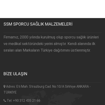
SSM SPORCU SAĞLIK MALZEMELERİ
Firmamız, 2000 yılında kurulmuş olup sporcu sağlık ürünleri
ve medikal sektöründeki yerini almıştır. Kendi alanında ilk
sıraları alan Markaların Türkiye dağıtımını üstlenmiştir.
BİZE ULAŞIN
Adres: Eti Mah. Strazburg Cad. No:10/A Sıhhiye ANKARA -
TÜRKİYE
Tel: +90 312 435 21 66