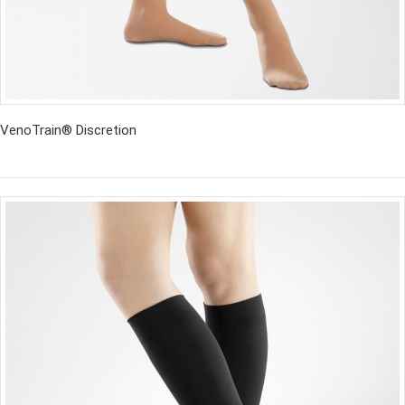
VenoTrain® Discretion
İncele