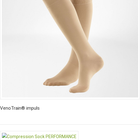
VenoTrain® impuls
İncele