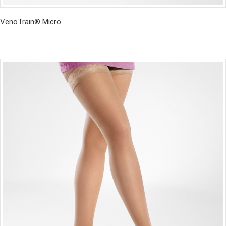
VenoTrain® Micro
İncele